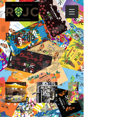
Rojc žije
Vítejte na stránkách, kde najdete
přehled piv, která jsme kdy uvařili,
fotky z výroby, nebo z festivalů kam
jsme zavítali s Rojcem.