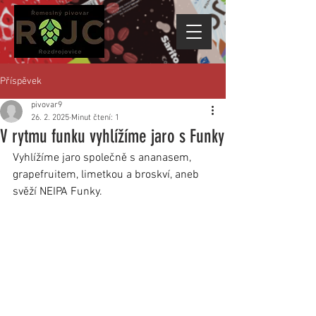
Příspěvek
pivovar9
26. 2. 2025
Minut čtení: 1
V rytmu funku vyhlížíme jaro s Funky
Vyhlížíme jaro společně s ananasem, 
grapefruitem, limetkou a broskví, aneb 
svěží NEIPA Funky.